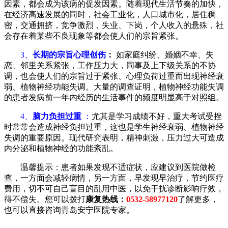
因素，都会成为该病的促发因素。随着现代生活节奏的加快，
在经济高速发展的同时，社会工业化，人口城市化，居住稠
密，交通拥挤，竞争激烈，失业、下岗，个人收入的悬殊，社
会存在着某些不良现象等都会使人们的宗旨紧张。
3、
长期的宗旨心理创伤
：
如家庭纠纷、婚姻不幸、失
恋、邻里关系紧张，工作压力大，同事及上下级关系的不协
调，也会使人们的宗旨过于紧张、心理负荷过重而出现神经衰
弱、植物神经功能失调。大量的调查证明，植物神经功能失调
的患者发病前一年内经历的生活事件的频度明显高于对照组。
4、
脑力负担过重
：
尤其是学习成绩不好，重大考试受挫
时常常会造成神经负担过重，这也是学生神经衰弱、植物神经
失调的重要原因。现代研究表明，精神刺激，压力过大可造成
内分泌和植物神经的功能紊乱。
温馨提示：患者如果发现不适症状，应建议到医院做检
查，一方面会减轻病情，另一方面，早发现早治疗，节约医疗
费用，切不可自己盲目的乱用中医，以免干扰诊断影响疗效，
得不偿失。您可以拨打
康复热线：
0532-58977120
了解更多，
也可以直接咨询青岛安宁医院专家。